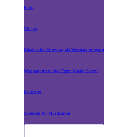
Fotos
Videos
Musiksalon Nutzung als Veranstaltungsort
Was sagt man über Ezazi Musik Salon?
Konzerte
Spenden für Musiksalon