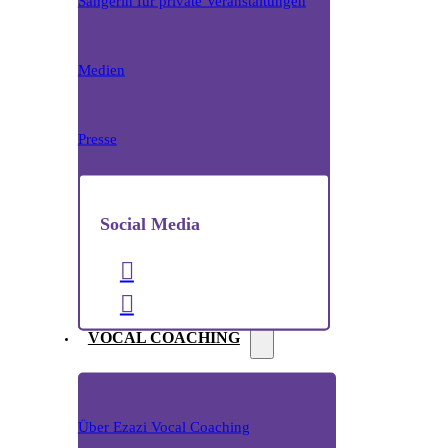
Sängerin für private Veranstaltungen
Medien
Presse
Social Media
VOCAL COACHING
Über Ezazi Vocal Coaching