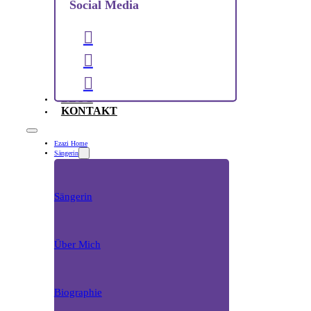
Social Media
BLOG
KONTAKT
Ezazi Home
Sängerin
Sängerin
Über Mich
Biographie