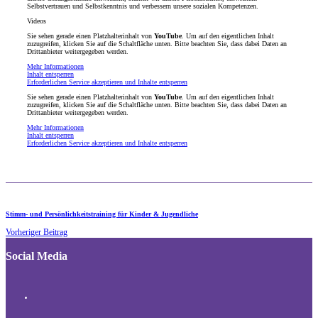
Selbstvertrauen und Selbstkenntnis und verbessern unsere sozialen Kompetenzen.
Videos
Sie sehen gerade einen Platzhalterinhalt von
YouTube
. Um auf den eigentlichen Inhalt
zuzugreifen, klicken Sie auf die Schaltfläche unten. Bitte beachten Sie, dass dabei Daten an
Drittanbieter weitergegeben werden.
Mehr Informationen
Inhalt entsperren
Erforderlichen Service akzeptieren und Inhalte entsperren
Sie sehen gerade einen Platzhalterinhalt von
YouTube
. Um auf den eigentlichen Inhalt
zuzugreifen, klicken Sie auf die Schaltfläche unten. Bitte beachten Sie, dass dabei Daten an
Drittanbieter weitergegeben werden.
Mehr Informationen
Inhalt entsperren
Erforderlichen Service akzeptieren und Inhalte entsperren
Stimm- und Persönlichkeitstraining für Kinder & Jugendliche
Vorheriger Beitrag
Social Media