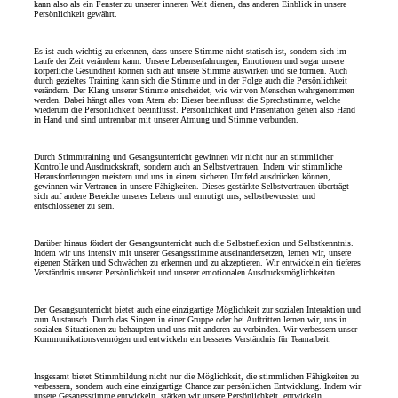
kann also als ein Fenster zu unserer inneren Welt dienen, das anderen Einblick in unsere
Persönlichkeit gewährt.
Es ist auch wichtig zu erkennen, dass unsere Stimme nicht statisch ist, sondern sich im
Laufe der Zeit verändern kann. Unsere Lebenserfahrungen, Emotionen und sogar unsere
körperliche Gesundheit können sich auf unsere Stimme auswirken und sie formen. Auch
durch gezieltes Training kann sich die Stimme und in der Folge auch die Persönlichkeit
verändern. Der Klang unserer Stimme entscheidet, wie wir von Menschen wahrgenommen
werden. Dabei hängt alles vom Atem ab: Dieser beeinflusst die Sprechstimme, welche
wiederum die Persönlichkeit beeinflusst. Persönlichkeit und Präsentation gehen also Hand
in Hand und sind untrennbar mit unserer Atmung und Stimme verbunden.
Durch Stimmtraining und Gesangsunterricht gewinnen wir nicht nur an stimmlicher
Kontrolle und Ausdruckskraft, sondern auch an Selbstvertrauen. Indem wir stimmliche
Herausforderungen meistern und uns in einem sicheren Umfeld ausdrücken können,
gewinnen wir Vertrauen in unsere Fähigkeiten. Dieses gestärkte Selbstvertrauen überträgt
sich auf andere Bereiche unseres Lebens und ermutigt uns, selbstbewusster und
entschlossener zu sein.
Darüber hinaus fördert der Gesangsunterricht auch die Selbstreflexion und Selbstkenntnis.
Indem wir uns intensiv mit unserer Gesangsstimme auseinandersetzen, lernen wir, unsere
eigenen Stärken und Schwächen zu erkennen und zu akzeptieren. Wir entwickeln ein tieferes
Verständnis unserer Persönlichkeit und unserer emotionalen Ausdrucksmöglichkeiten.
Der Gesangsunterricht bietet auch eine einzigartige Möglichkeit zur sozialen Interaktion und
zum Austausch. Durch das Singen in einer Gruppe oder bei Auftritten lernen wir, uns in
sozialen Situationen zu behaupten und uns mit anderen zu verbinden. Wir verbessern unser
Kommunikationsvermögen und entwickeln ein besseres Verständnis für Teamarbeit.
Insgesamt bietet Stimmbildung nicht nur die Möglichkeit, die stimmlichen Fähigkeiten zu
verbessern, sondern auch eine einzigartige Chance zur persönlichen Entwicklung. Indem wir
unsere Gesangsstimme entwickeln, stärken wir unsere Persönlichkeit, entwickeln