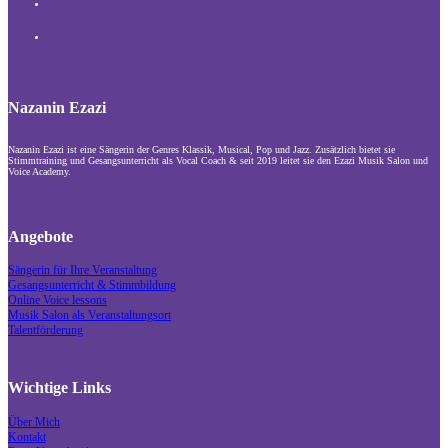
Nazanin Ezazi
Nazanin Ezazi ist eine Sängerin der Genres Klassik, Musical, Pop und Jazz. Zusätzlich bietet sie
Stimmtraining und Gesangsunterricht als Vocal Coach & seit 2019 leitet sie den Ezazi Musik Salon und
Voice Academy.
Angebote
Sängerin für Ihre Veranstaltung
Gesangsunterricht & Stimmbildung
Online Voice lessons
Musik Salon als Veranstaltungsort
Talentförderung
Wichtige Links
Über Mich
Kontakt