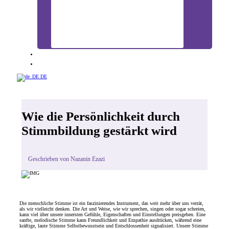
BLOG
KONTAKT
DE
Wie die Persönlichkeit durch
Stimmbildung gestärkt wird
Geschrieben von Nazanin Ezazi
Die menschliche Stimme ist ein faszinierendes Instrument, das weit mehr über uns verrät,
als wir vielleicht denken. Die Art und Weise, wie wir sprechen, singen oder sogar schreien,
kann viel über unsere innersten Gefühle, Eigenschaften und Einstellungen preisgeben. Eine
sanfte, melodische Stimme kann Freundlichkeit und Empathie ausdrücken, während eine
kräftige, laute Stimme Selbstbewusstsein und Entschlossenheit signalisiert. Unsere Stimme